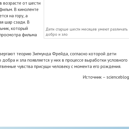
в возрасте от шести
фильм. В киноленте
тся на гору, а
я шар сзади. В
ьник, который
Дети старше шести месяцев умеют различать
е просмотра фильма
добро и зло
вергают теорию Зигмунда Фрейда, согласно которой дети
добра и зла появляется у них в процессе выработки условного
твенные чувства присущи человеку с момента его рождения.
Источник – scienceblog