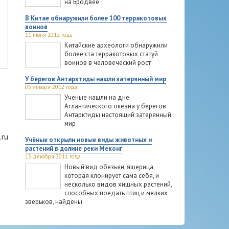
на Бродвее
В Китае обнаружили более 100 терракотовых
воинов
11 июня 2012 года
Китайские археологи обнаружили
более ста терракотовых статуй
воинов в человеческий рост
У берегов Антарктиды нашли затерянный мир
05 января 2012 года
Ученые нашли на дне
Атлантического океана у берегов
Антарктиды настоящий затерянный
мир
.ru
Учёные открыли новые виды животных и
растений в долине реки Меконг
13 декабря 2011 года
Новый вид обезьян, ящерица,
которая клонирует сама себя, и
несколько видов хищных растений,
способных поедать птиц и мелких
зверьков, найдены