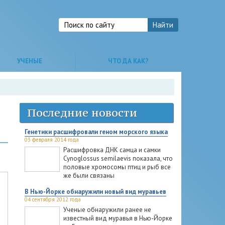
УЧЕНЫЕ
ЧТО ДА КАК?
Последние новости
Генетики расшифровали геном морского языка
03 февраля 2014 года
Расшифровка ДНК самца и самки
Cynoglossus semilaevis показала, что
половые хромосомы птиц и рыб все
же были связаны
В Нью-Йорке обнаружили новый вид муравьев
04 сентября 2012 года
Ученые обнаружили ранее не
известный вид муравья в Нью-Йорке