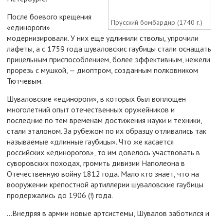
После боевого крещения
Прусский бомбардир (1740 г.)
«единороги»
модернизировали. У них еще удлинили стволы, упрочили
лафеты, а с 1759 года шуваловскис гаубицы стали оснащать
прицельным приспособлением, более эффективным, нежели
прорезь с мушкой, — диоптром, созданным полковником
Тютчевым.
Шуваловские «единороги», в которых был воплощен
многолетний опыт отечественных оружейников и
последние по тем временам достижения науки и техники,
стали эталоном. За рубежом по их образцу отливались так
называемые «длинные гаубицы». Что же касается
российских «единорогов», то им довелось участвовать в
суворовских походах, громить дивизии Наполеона в
Отечественную войну 1812 года. Мало кто знает, что на
вооружении крепостной артиллерии шуваловские гаубицы
продержались до 1906 (!) года.
...Внедряя в армии новые артсистемы, Шувалов заботился и