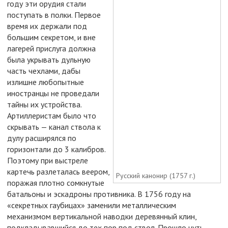
году эти орудия стали
поступать в полки. Первое
время их держали под
большим секретом, и вне
лагерей прислуга должна
была укрывать дульную
часть чехлами, дабы
излишне любопытные
иностранцы не проведали
тайны их устройства.
Артиллеристам было что
скрывать — канал ствола к
дулу расширялся по
горизонтали до 3 калибров.
Поэтому при выстреле
картечь разлеталась веером,
Русский канонир (1757 г.)
поражая плотно сомкнутые
батальоны и эскадроны противника. В 1756 году на
«секретных гаубицах» заменили металлическим
механизмом вертикальной наводки деревянный клин,
подкладывавшийся до тех пор под ствол. Прошло чуть