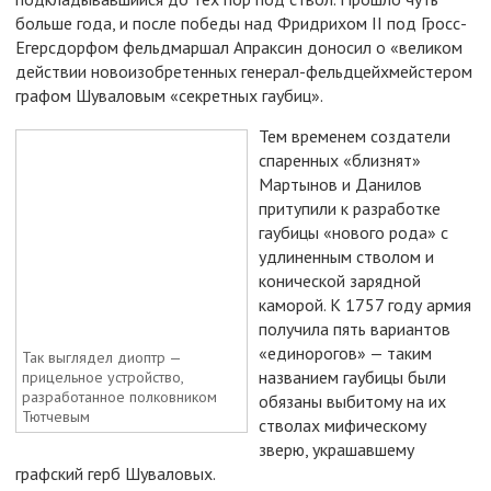
больше года, и после победы над Фридрихом II под Гросс-
Егерсдорфом фельдмаршал Апраксин доносил о «великом
действии новоизобретенных генерал-фельдцейхмейстером
графом Шуваловым «секретных гаубиц».
Тем временем создатели
спаренных «близнят»
Мартынов и Данилов
притупили к разработке
гаубицы «нового рода» с
удлиненным стволом и
конической зарядной
каморой. К 1757 году армия
получила пять вариантов
«единорогов» — таким
Так выглядел диоптр —
названием гаубицы были
прицельное устройство,
разработанное полковником
обязаны выбитому на их
Тютчевым
стволах мифическому
зверю, украшавшему
графский герб Шуваловых.