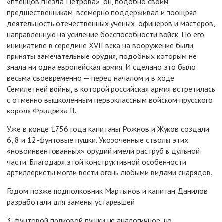
«птенцов гнезда Петрова», он, подобно своим
предшественникам, всемерно поддерживал и поощрял
деятельность отечественных ученых, офицеров и мастеров,
направленную на усиление боеспособности войск. По его
инициативе в середине XVII века на вооружение были
приняты замечательные орудия, подобных которым не
знала ни одна европейская армия. И сделано это было
весьма своевременно — перед началом и в ходе
Семилетней войны, в которой российская армия встретилась
с отменно вышколенным первоклассным войском прусского
короля Фридриха II.
Уже в конце 1756 года капитаны Рожнов и Жуков создали
6, 8 и 12-фунтовые пушки. Укороченные стволы этих
«новоинвентованных» орудий имели раструб в дульной
части. Благодаря этой конструктивной особенности
артиллеристы могли вести огонь любыми видами снарядов.
Годом позже подполковник Мартынов и капитан Данилов
разработали для замены устаревшей
3-фунтовой полковой пушки не аналогичное, но