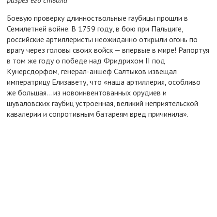
Боевую проверку длинноствольные гаубицы прошли в
Семилетней войне. В 1759 году, в бою при Пальциге,
российские артиллеристы неожиданно открыли огонь по
врагу через головы своих войск — впервые в мире! Рапортуя
в том же году о победе над Фридрихом II под
Кунерсдорфом, генерал-аншеф Салтыков извещал
императрицу Елизавету, что «наша артиллерия, особливо
же большая... из новоинвентованных орудиев и
шуваловских гаубиц устроенная, великий неприятельской
кавалерии и сопротивным батареям вред причинила».