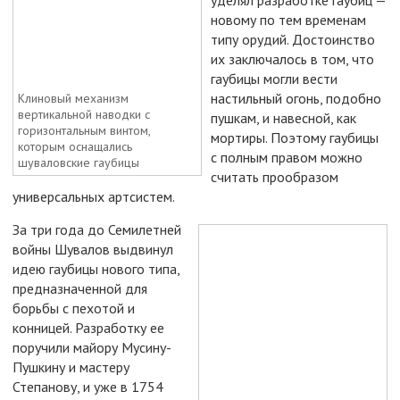
уделял разработке гаубиц —
новому по тем временам
типу орудий. Достоинство
их заключалось в том, что
гаубицы могли вести
настильный огонь, подобно
Клиновый механизм
вертикальной наводки с
пушкам, и навесной, как
горизонтальным винтом,
мортиры. Поэтому гаубицы
которым оснащались
с полным правом можно
шуваловские гаубицы
считать прообразом
универсальных артсистем.
За три года до Семилетней
войны Шувалов выдвинул
идею гаубицы нового типа,
предназначенной для
борьбы с пехотой и
конницей. Разработку ее
поручили майору Мусину-
Пушкину и мастеру
Степанову, и уже в 1754