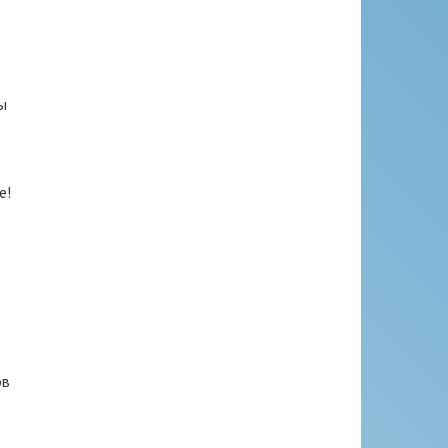
ы
е!
ов