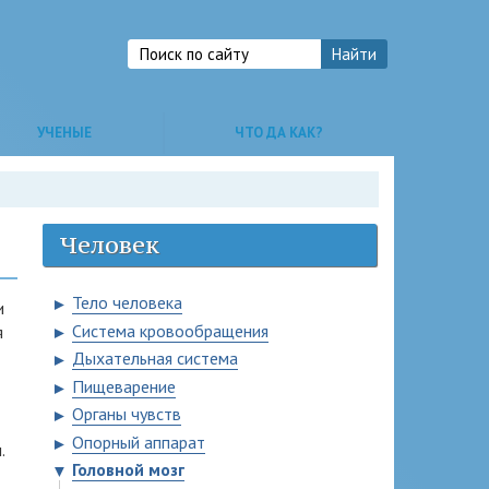
УЧЕНЫЕ
ЧТО ДА КАК?
Человек
Тело человека
►
и
Система кровообращения
я
►
Дыхательная система
►
Пищеварение
►
Органы чувств
►
Опорный аппарат
►
.
Головной мозг
▼