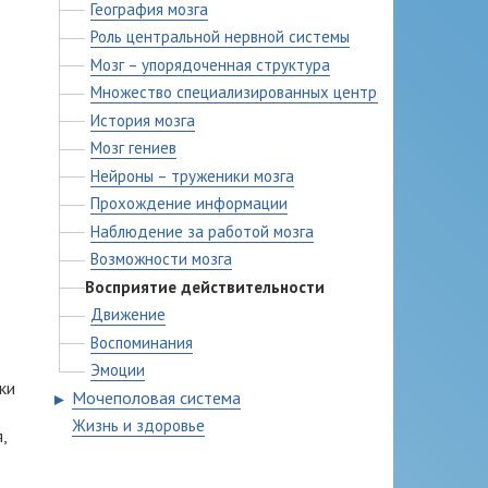
География мозга
Роль центральной нервной системы
Мозг – упорядоченная структура
Множество специализированных центров мозга
История мозга
Мозг гениев
Нейроны – труженики мозга
Прохождение информации
Наблюдение за работой мозга
Возможности мозга
Восприятие действительности
Движение
Воспоминания
Эмоции
ки
Мочеполовая система
►
Жизнь и здоровье
,