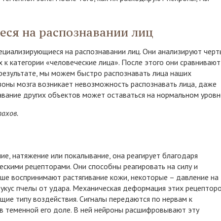
ся на распознавании лиц
пециализирующиеся на распознавании лиц. Они анализируют черт
их к категории «человеческие лица». После этого они сравнивают
 результате, мы можем быстро распознавать лица наших
зоны мозга возникает невозможность распознавать лица, даже
навание других объектов может оставаться на нормальном уровн
ахов.
ие, натяжение или покалывание, она реагирует благодаря
скими рецепторами. Они способны реагировать на силу и
чше воспринимают растягивание кожи, некоторые – давление на
и, укус пчелы от удара. Механическая деформация этих рецептор
щие типу воздействия. Сигналы передаются по нервам к
 в теменной его доле. В ней нейроны расшифровывают эту