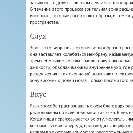
затылочных долях. При этом левая часть изображ
В течение этого процесса зрительная зона расши
височные, которые распознают образы, и теменн
пространстве.
Слух
Звук – это вибрация, которая волнообразно распр
она заставляет колебаться мембрану, называему
трем небольшим костям – молоточку, наковальне
жидкости, обволакивающей внутреннее ухо, где 
раздражения этих окончаний возникают электрич
зону височных долей мозга. Только после этого з
Вкус
Язык способен распознавать вкусы благодаря ра
расположены по всей поверхности языка. В них н
Когда пища пережевывается во рту, молекулы, им
которые, в свою очередь, производят специфичес
нервам во вкусовую зону мозга, расположенную в