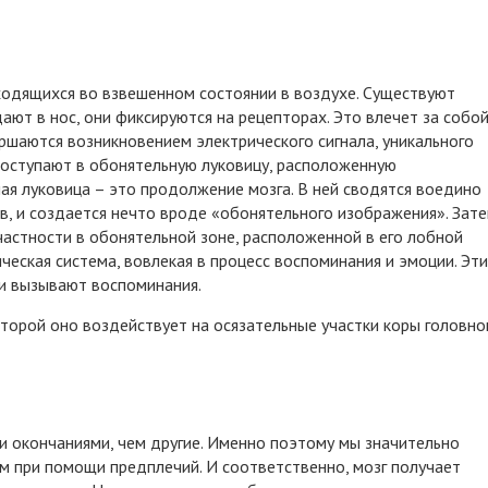
ходящихся во взвешенном состоянии в воздухе. Существуют
ают в нос, они фиксируются на рецепторах. Это влечет за собо
ршаются возникновением электрического сигнала, уникального
 поступают в обонятельную луковицу, расположенную
ая луковица – это продолжение мозга. В ней сводятся воедино
, и создается нечто вроде «обонятельного изображения». Зат
частности в обонятельной зоне, расположенной в его лобной
ическая система, вовлекая в процесс воспоминания и эмоции. Эт
хи вызывают воспоминания.
оторой оно воздействует на осязательные участки коры головно
и окончаниями, чем другие. Именно поэтому мы значительно
м при помощи предплечий. И соответственно, мозг получает