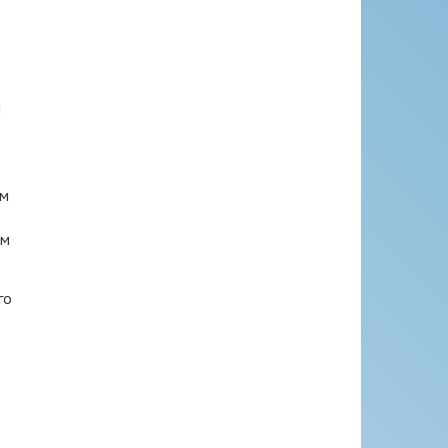
й
ем
им
го