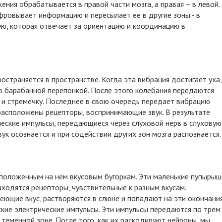
ения обрабатывается в правой части мозга, а правая – в левой.
фровывает информацию и пересылает ее в другие зоны - в
ую, которая отвечает за ориентацию и координацию в
остраняется в пространстве. Когда эта вибрация достигает уха,
ю барабанной перепонкой. После этого колебания передаются
 и стремечку. Последнее в свою очередь передает вибрацию
расположены рецепторы, воспринимающие звук. В результате
еские импульсы, передающиеся через слуховой нерв в слуховую
вук осознается и при содействии других зон мозга распознается.
сположенным на нем вкусовым бугоркам. Эти маленькие пупырыш
аходятся рецепторы, чувствительные к разным вкусам.
еющие вкус, растворяются в слюне и попадают на эти окончания
кие электрические импульсы. Эти импульсы передаются по трем
 теменной зоне. После того, как их раскодируют нейроны, мы