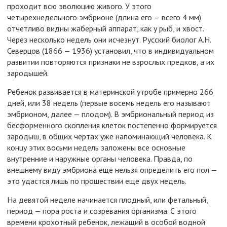
проходит всю эволюцию живого. У этого
четырехнедельного эмбрионе (длина его — всего 4 мм)
отчетливо видны жаберный аппарат, как у рыб, и хвост.
Через несколько недель они исчезнут. Русский биолог А.Н.
Северцов (1866 — 1936) установил, что в индивидуальном
развитии повторяются признаки не взрослых предков, а их
зародышей.
Ребенок развивается в материнской утробе примерно 266
дней, или 38 недель (первые восемь недель его называют
эмбрионом, далее — плодом). В эмбриональный период из
бесформенного скопления клеток постепенно формируется
зародыш, в общих чертах уже напоминающий человека. К
концу этих восьми недель заложены все основные
внутренние и наружные органы человека. Правда, по
внешнему виду эмбриона еще нельзя определить его пол —
это удастся лишь по прошествии еще двух недель.
На девятой неделе начинается плодный, или фетальный,
период — пора роста и созревания организма. С этого
времени крохотный ребенок, лежащий в особой водной