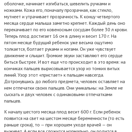
оболочке, начинает изгибаться, шевелить ручками и
ножками. Кожа его, поначалу прозрачная, как стекло,
мутнеет и утрачивает прозрачность. К концу четвертого
месяца сердце малыша заметно крепнет. Каждый день оно
перекачивает по его ковеносным сосудам более 30 л крови.
Теперь плод достигает 16 см в длину и весит 170 г. На
пятом месяце будущий ребенок уже весьма ощутимо
толкается, болтает руками и ногами. Он уже чувствует
движение и слышит. Громкие звуки заставляют его сердце
биться быстрее. И вот еще что происходит в это время: на
кончиках пальцев вырисовывается узор из тонких витых
линий. Узор этот «пристает» к пальцам навсегда.
Дотронувшись до любого предмета, человек оставляет на
нем отпечатки своих пальцев. Они уникальны: на Земле не
сыскать и двух человек с одинаковыми отпечатками
пальцев.
К началу шестого месяца плод весит 600 г. Если ребенок
появится на свет на шестом месяце беременности (то есть
раньше срока), то — при хорошем уходе врачей — он
выживет. А если все сложится нормально, он родится в