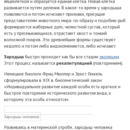
яйцеклеткой и образуется единая клетка. Новая клетка
развивается путем деления. В какое-то время у зародыша
появляются и потом исчезают признаки, присущие
представителям животного мира: по образу и подобию рыб
формируются жаберные дуги, челюстной сустав, который
есть у пресмыкающихся, отрастают хвост и тонкий
волосяной покров. Эти древнейшие формы существуют
недолго и потом либо видоизменяются, либо исчезают.
Зародыш
быстро проходит как бы все стадии
эволюции
.
Этот процесс называется
рекапитуляцией
(повторением).
Немецкие биологи Фриц Мюллер и Эрнст Геккель
сформулировали в XIX в. биогенетический закон:
«Индивидуальное развитие каждой особи есть краткое и
быстрое повторение исторического развития вида, к
которому эта особь относится».
Зародыш человека
Развиваясь в материнской утробе, зародыш человека