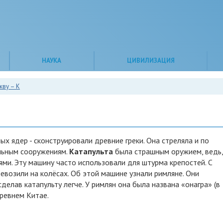
НАУКА
ЦИВИЛИЗАЦИЯ
кву – К
х ядер - сконструировали древние греки. Она стреляла и по
ельным сооружениям.
Катапульта
была страшным оружием, ведь,
ями. Эту машину часто использовали для штурма крепостей. С
ревозили на колёсах. Об этой машине узнали римляне. Они
делав катапульту легче. У римлян она была названа «онагра» (в
Древнем Китае.