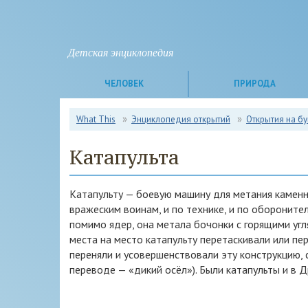
Детская энциклопедия
ЧЕЛОВЕК
ПРИРОДА
What This
Энциклопедия открытий
Открытия на бу
Катапульта
Катапульту — боевую машину для метания каменны
вражеским воинам, и по технике, и по оборонит
помимо ядер, она метала бочонки с горящими угл
места на место катапульту перетаскивали или пе
переняли и усовершенствовали эту конструкцию, с
переводе — «дикий осёл»). Были катапульты и в 