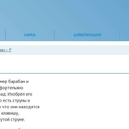
НАУКА
ЦИВИЛИЗАЦИЯ
кву – Р
мер барабан и
 фортепьяно
зад. Изобрёл его
 есть струны и
у что они находятся
 клавишу,
утой струне.