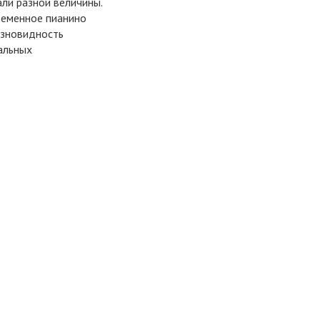
али разной величины.
ременное пианино
азновидность
альных