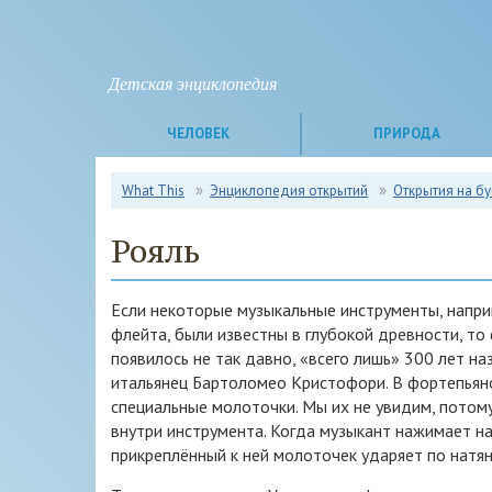
Детская энциклопедия
ЧЕЛОВЕК
ПРИРОДА
What This
Энциклопедия открытий
Открытия на бу
Рояль
Если некоторые музыкальные инструменты, напри
флейта, были известны в глубокой древности, то
появилось не так давно, «всего лишь» 300 лет на
итальянец Бартоломео Кристофори. В фортепьяно
специальные молоточки. Мы их не увидим, потом
внутри инструмента. Когда музыкант нажимает на
прикреплённый к ней молоточек ударяет по натян