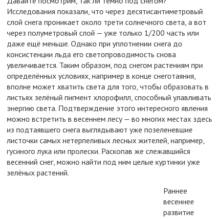
Давайте посмотрим, так ли темно под снегом?
Исследования показали, что через десятисантиметровый
слой снега проникает около трети солнечного света, а вот
через полуметровый слой — уже только 1/200 часть или
даже ещё меньше. Однако при уплотнении снега до
консистенции льда его светопроводимость снова
увеличивается. Таким образом, под снегом растениям при
определённых условиях, например в конце снеготаяния,
вполне может хватить света для того, чтобы образовать в
листьях зелёный пигмент хлорофилл, способный улавливать
энергию света. Подтверждение этого интересного явления
можно встретить в весеннем лесу — во многих местах здесь
из подтаявшего снега выглядывают уже позеленевшие
листочки самых нетерпеливых лесных жителей, например,
гусиного лука или пролески. Раскопав же слежавшийся
весенний снег, можно найти под ним целые куртинки уже
зелёных растений.
Раннее
весеннее
развитие