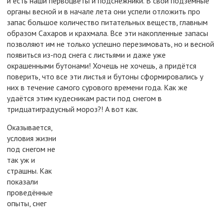
и есть наши первоцветы и подснежники. В свои подземные
органы весной и в начале лета они успели отложить про
запас большое количество питательных веществ, главным
образом Сахаров и крахмала. Все эти накопленные запасы
позволяют им не только успешно перезимовать, но и весной
появиться из-под снега с листьями и даже уже
окрашенными бутонами! Хочешь не хочешь, а придётся
поверить, что все эти листья и бутоны сформировались у
них в течение самого сурового времени года. Как же
удаётся этим кудесникам расти под снегом в
тридцатиградусный мороз?! А вот как.
Оказывается,
условия жизни
под снегом не
так уж и
страшны. Как
показали
проведённые
опыты, снег