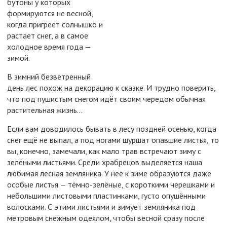
бутоны у которых
формируются не весной,
когда пригреет солнышко и
растает снег, а в самое
холодное время года —
зимой.
В зимний безветренный
день лес похож на декорацию к сказке. И трудно поверить,
что под пушистым снегом идёт своим чередом обычная
растительная жизнь...
Если вам доводилось бывать в лесу поздней осенью, когда
снег ещё не выпал, а под ногами шуршат опавшие листья, то
вы, конечно, замечали, как мало трав встречают зиму с
зелёными листьями. Среди храбрецов выделяется наша
любимая лесная земляника. У неё к зиме образуются даже
особые листья — тёмно-зелёные, с короткими черешками и
небольшими листовыми пластинками, густо опушёнными
волосками. С этими листьями и зимует земляника под
метровым снежным одеялом, чтобы весной сразу после