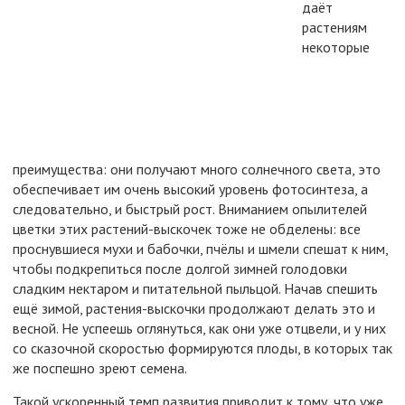
даёт
растениям
некоторые
преимущества: они получают много солнечного света, это
обеспечивает им очень высокий уровень фотосинтеза, а
следовательно, и быстрый рост. Вниманием опылителей
цветки этих растений-выскочек тоже не обделены: все
проснувшиеся мухи и бабочки, пчёлы и шмели спешат к ним,
чтобы подкрепиться после долгой зимней голодовки
сладким нектаром и питательной пыльцой. Начав спешить
ещё зимой, растения-выскочки продолжают делать это и
весной. Не успеешь оглянуться, как они уже отцвели, и у них
со сказочной скоростью формируются плоды, в которых так
же поспешно зреют семена.
Такой ускоренный темп развития приводит к тому, что уже