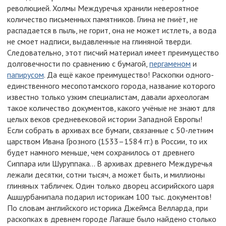
революцией. Холмы Междуречья хранили невероятное
количество письменных памятников. Глина не гниёт, не
распадается в пыль, не горит, она не может истлеть, а вода
не смоет надписи, выдавленные на глиняной тверди.
Следовательно, этот писчий материал имеет преимущество
долговечности по сравнению с бумагой,
пергаменом
и
папирусом
. Да ещё какое преимущество! Раскопки одного-
единственного месопотамского города, название которого
известно только узким специалистам, давали археологам
такое количество документов, какого учёные не знают для
целых веков средневековой истории Западной Европы!
Если собрать в архивах все бумаги, связанные с 50-летним
царством Ивана Грозного (1533–1584 гг.) в России, то их
будет намного меньше, чем сохранилось от древнего
Сиппара или Шуруппака... В архивах древнего Междуречья
лежали десятки, сотни тысяч, а может быть, и миллионы
глиняных табличек. Один только дворец ассирийского царя
Ашшурбанипала подарил историкам 100 тыс. документов!
По словам английского историка Джеймса Велларда, при
раскопках в древнем городе Лагаше было найдено столько