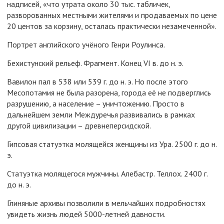
надписей, «что утрата около 30 тыс. табличек,
разворованных местными жителями и продаваемых по цене
20 центов за корзину, осталась практически незамеченной».
Портрет английского учёного Генри Роулинса.
Бехистунский рельеф. Фрагмент. Конец VI в. до н. э.
Вавилон пал в 538 или 539 г. до н. э. Но после этого
Месопотамия не была разорена, города её не подверглись
разрушению, а население – уничтожению. Просто в
дальнейшем земли Междуречья развивались в рамках
другой цивилизации – древнеперсидской.
Гипсовая статуэтка молящейся женщины из Ура. 2500 г. до н.
э.
Статуэтка молящегося мужчины. Алебастр. Теллох. 2400 г.
до н. э.
Глиняные архивы позволили в мельчайших подробностях
увидеть жизнь людей 5000-летней давности.