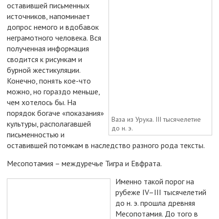
оставившей письменных
источников, напоминает
допрос немого и вдобавок
неграмотного человека. Вся
полученная информация
сводится к рисункам и
бурной жестикуляции.
Конечно, понять кое-что
можно, но гораздо меньше,
чем хотелось бы. На
порядок богаче «показания»
Ваза из Урука. III тысячелетие
культуры, располагавшей
до н. э.
письменностью и
оставившей потомкам в наследство разного рода тексты.
Месопотамия – междуречье Тигра и Евфрата.
Именно такой порог на
рубеже IV–III тысячелетий
до н. э. прошла древняя
Месопотамия. До того в