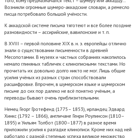
того, кому предназначался текст – шумеру или аккадцу...
Возникли огромные шумеро-аккадские словари, а ремесло
писца потребовало большой учёности.
К аккадской системе письма тяготеют и все более поздние
разновидности – ассирийские, вавилонские и т. п.
В XVIII – первой половине XIX в. н. э. европейцы отлично
знали о существовании письменности в древней
Месопотамии. В музеях и частных собраниях накопилось
немало глиняных табличек с клинописными текстами. Но
прочитать их довольно долго никто не мог. Лишь общие
усилия учёных из разных стран способствовали
расшифровке. Впрочем, в шумерском языке и шумерском
письме до сих пор далеко не всё понятно учёным, а
переводы бывают очень приблизительными.
Немец Георг Гротефенд (1775– 1853), ирландец Эдвард
Хинкс (1792 – 1866), англичане Генри Роулинсон (1810–
1895) и Уильям Толбот (1800–1877) в разное время
приложили усилия к разгадке клинописи. Кроме них над ней
работало с разной степенью успеха великое множество