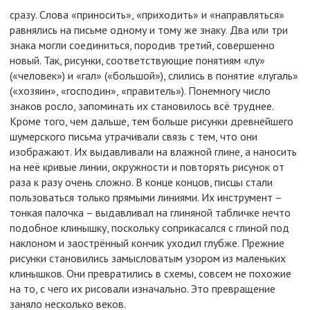
сразу. Слова «приносить», «приходить» и «направляться»
равнялись на письме одному и тому же знаку. Два или три
знака могли соединиться, породив третий, совершенно
новый. Так, рисунки, соответствующие понятиям «лу»
(«человек») и «гал» («большой»), слились в понятие «лугаль»
(«хозяин», «господин», «правитель»). Понемногу число
знаков росло, запоминать их становилось всё труднее.
Кроме того, чем дальше, тем больше рисунки древнейшего
шумерского письма утрачивали связь с тем, что они
изображают. Их выдавливали на влажной глине, а наносить
на неё кривые линии, окружности и повторять рисунок от
раза к разу очень сложно. В конце концов, писцы стали
пользоваться только прямыми линиями. Их инструмент –
тонкая палочка – выдавливал на глиняной табличке нечто
подобное клинышку, поскольку соприкасался с глиной под
наклоном и заострённый кончик уходил глубже. Прежние
рисунки становились замысловатым узором из маленьких
клинышков. Они превратились в схемы, совсем не похожие
на то, с чего их рисовали изначально. Это превращение
заняло несколько веков.