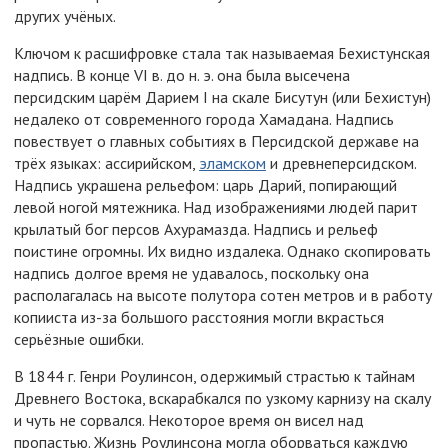
других учёных.
Ключом к расшифровке стала так называемая Бехистунская
надпись. В конце VI в. до н. э. она была высечена
персидским царём Дарием I на скале Бисутун (или Бехистун)
недалеко от современного города Хамадана. Надпись
повествует о главных событиях в Персидской державе на
трёх языках: ассирийском,
эламском
и древнеперсидском.
Надпись украшена рельефом: царь Дарий, попирающий
левой ногой мятежника. Над изображениями людей парит
крылатый бог персов Ахурамазда. Надпись и рельеф
поистине огромны. Их видно издалека. Однако скопировать
надпись долгое время не удавалось, поскольку она
располагалась на высоте полутора сотен метров и в работу
копииста из-за большого расстояния могли вкрасться
серьёзные ошибки.
В 1844 г. Генри Роулинсон, одержимый страстью к тайнам
Древнего Востока, вскарабкался по узкому карнизу на скалу
и чуть не сорвался. Некоторое время он висел над
пропастью. Жизнь Роулинсона могла оборваться каждую