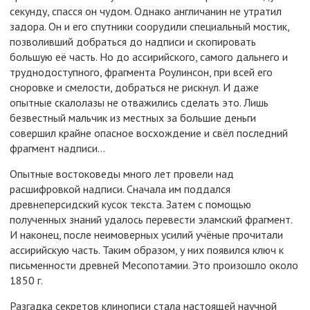
секунду, спасся он чудом. Однако англичанин не утратил
задора. Он и его спутники соорудили специальный мостик,
позволивший добраться до надписи и скопировать
большую её часть. Но до ассирийского, самого дальнего и
труднодоступного, фрагмента Роулинсон, при всей его
сноровке и смелости, добраться не рискнул. И даже
опытные скалолазы не отважились сделать это. Лишь
безвестный мальчик из местных за большие деньги
совершил крайне опасное восхождение и свёл последний
фрагмент надписи...
Опытные востоковеды много лет провели над
расшифровкой надписи. Сначала им поддался
древнеперсидский кусок текста. Затем с помощью
полученных знаний удалось перевести эламский фрагмент.
И наконец, после неимоверных усилий учёные прочитали
ассирийскую часть. Таким образом, у них появился ключ к
письменности древней Месопотамии. Это произошло около
1850 г.
Разгадка секретов клинописи стала настоящей научной