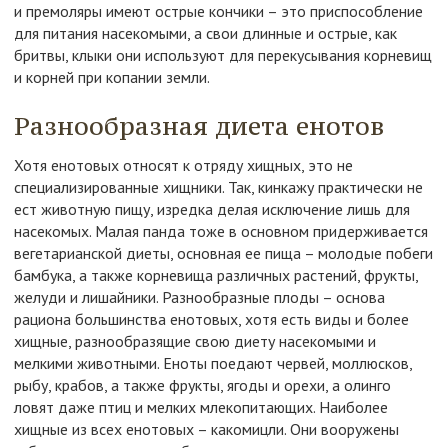
и премоляры имеют острые кончики – это приспособление
для питания насекомыми, а свои длинные и острые, как
бритвы, клыки они используют для перекусывания корневищ
и корней при копании земли.
Разнообразная диета енотов
Хотя енотовых относят к отряду хищных, это не
специализированные хищники. Так, кинкажу практически не
ест животную пищу, изредка делая исключение лишь для
насекомых. Малая панда тоже в основном придерживается
вегетарианской диеты, основная ее пища – молодые побеги
бамбука, а также корневища различных растений, фрукты,
желуди и лишайники. Разнообразные плоды – основа
рациона большинства енотовых, хотя есть виды и более
хищные, разнообразящие свою диету насекомыми и
мелкими животными. Еноты поедают червей, моллюсков,
рыбу, крабов, а также фрукты, ягоды и орехи, а олинго
ловят даже птиц и мелких млекопитающих. Наиболее
хищные из всех енотовых – какомицли. Они вооружены