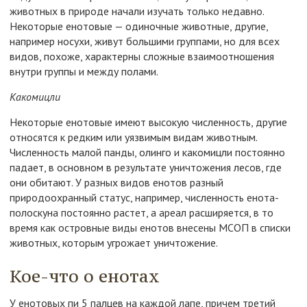
животных в природе начали изучать только недавно.
Некоторые енотовые — одиночные животные, другие,
например носухи, живут большими группами, но для всех
видов, похоже, характерны сложные взаимоотношения
внутри группы и между полами.
Какомицли
Некоторые енотовые имеют высокую численность, другие
относятся к редким или уязвимым видам животным.
Численность малой панды, олинго и какомицли постоянно
падает, в основном в результате уничтожения лесов, где
они обитают. У разных видов енотов разный
природоохранный статус, например, численность енота-
полоскуна постоянно растет, а ареал расширяется, в то
время как островные виды енотов внесены MCOП в списки
животных, которым угрожает уничтожение.
Кое-что о енотах
У енотовых пи 5 палцев на каждой лапе, причем третий