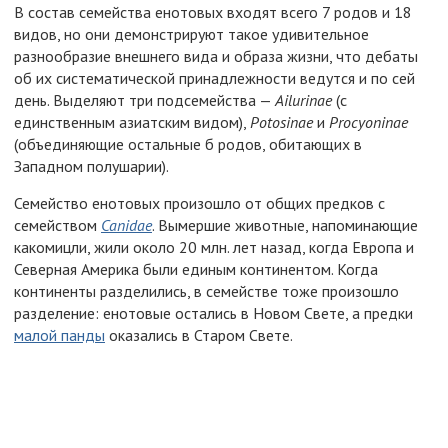
В состав семейства енотовых входят всего 7 родов и 18
видов, но они демонстрируют такое удивительное
разнообразие внешнего вида и образа жизни, что дебаты
об их систематической принадлежности ведутся и по сей
день. Выделяют три подсемейства —
Ailurinae
(с
единственным азиатским видом),
Potosinae
и
Procyoninae
(объединяющие остальные б родов, обитающих в
Западном полушарии).
Семейство енотовых произошло от общих предков с
семейством
Canidae
. Вымершие животные, напоминающие
какомицли, жили около 20 млн. лет назад, когда Европа и
Северная Америка были единым континентом. Когда
континенты разделились, в семействе тоже произошло
разделение: енотовые остались в Новом Свете, а предки
малой панды
оказались в Старом Свете.