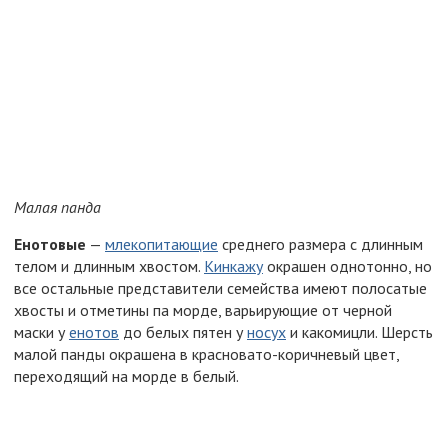
Малая панда
Енотовые
—
млекопитающие
среднего размера с длинным
телом и длинным хвостом.
Кинкажу
окрашен однотонно, но
все остальные представители семейства имеют полосатые
хвосты и отметины па морде, варьирующие от черной
маски у
енотов
до белых пятен у
носух
и какомицли. Шерсть
малой панды окрашена в красновато-коричневый цвет,
переходящий на морде в белый.