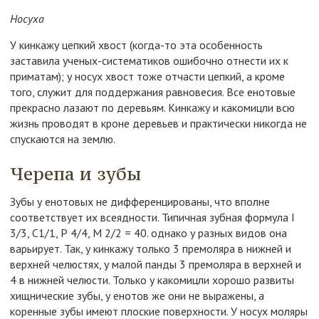
Носуха
У кинкажу цепкий хвост (когда-то эта особенность
заставила ученых-систематиков ошибочно отнести их к
приматам); у носух хвост тоже отчасти цепкий, а кроме
того, служит для поддержания равновесия. Все енотовые
прекрасно лазают по деревьям. Кинкажу и какомицли всю
жизнь проводят в кроне деревьев и практически никогда не
спускаются на землю.
Черепа и зубы
Зубы у енотовых не дифференцированы, что вполне
соответствует их всеядности. Типичная зубная формула I
3/3, С1/1, Р 4/4, М 2/2 = 40. однако у разных видов она
варьирует. Так, у кинкажу только 3 премоляра в нижней и
верхней челюстях, у малой панды 3 премоляра в верхней и
4 в нижней челюсти. Только у какомицли хорошо развиты
хищнические зубы, у енотов же они не выражены, а
коренные зубы имеют плоские поверхности. У носух моляры