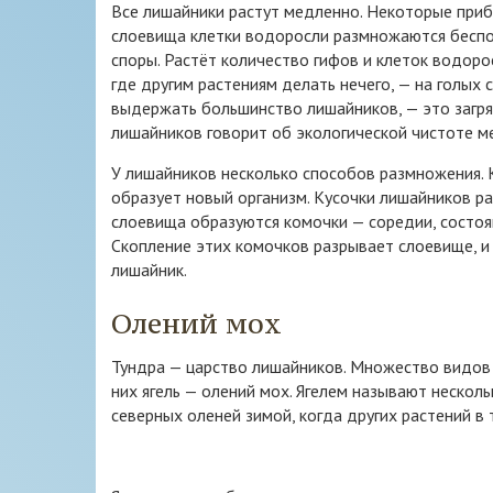
Все лишайники растут медленно. Некоторые приб
слоевища клетки водоросли размножаются беспол
споры. Растёт количество гифов и клеток водоро
где другим растениям делать нечего, — на голых с
выдержать большинство лишайников, — это загряз
лишайников говорит об экологической чистоте м
У лишайников несколько способов размножения. 
образует новый организм. Кусочки лишайников ра
слоевища образуются комочки — соредии, состоя
Скопление этих комочков разрывает слоевище, и
лишайник.
Олений мох
Тундра — царство лишайников. Множество видов 
них ягель — олений мох. Ягелем называют нескол
северных оленей зимой, когда других растений в 