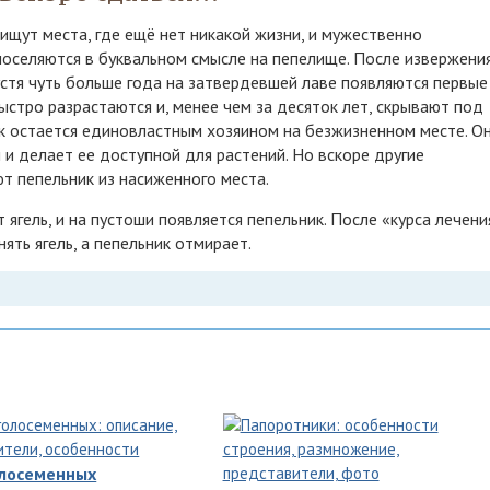
ищут места, где ещё нет никакой жизни, и мужественно
поселяются в буквальном смысле на пепелище. После извержени
устя чуть больше года на затвердевшей лаве появляются первые
ыстро разрастаются и, менее чем за десяток лет, скрывают под
ик остается единовластным хозяином на безжизненном месте. Он
 и делает ее доступной для растений. Но вскоре другие
ют пепельник из насиженного места.
ягель, и на пустоши появляется пепельник. После «курса лечени
ять ягель, а пепельник отмирает.
олосеменных