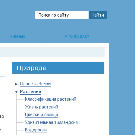
УЧЕНЫЕ
ЧТО ДА КАК?
Природа
Планета Земля
►
Растения
▼
Классификация растений
Жизнь растений
Цветки и пыльца
то
Удивительная тилландсия
е
Водоросли