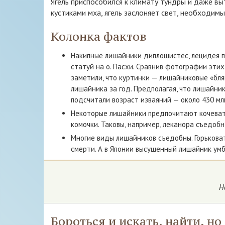
Ягель приспособился к климату тундры и даже вы
кустиками мха, ягель заслоняет свет, необходимы
Колонка фактов
Накипные лишайники диплошистес, лецидея п
статуй на о. Пасхи. Сравнив фотографии этих
заметили, что куртинки — лишайниковые «бля
лишайника за год. Предполагая, что лишайник
подсчитали возраст изваяний — около 430 млн
Некоторые лишайники предпочитают кочевать 
комочки. Таковы, например, леканора съедо
Многие виды лишайников съедобны. Горьковат
смерти. А в Японии высушенный лишайник ум
Н
Бороться и искать, найти, но 