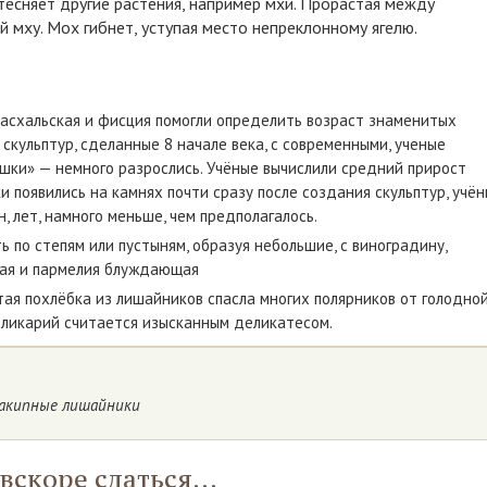
тесняет другие растения, например мхи. Прорастая между
й мху. Мох гибнет, уступая место непреклонному ягелю.
асхальская и фисция помогли определить возраст знаменитых
 скульптур, сделанные 8 начале века, с современными, ученые
шки» — немного разрослись. Учёные вычислили средний прирост
и появились на камнях почти сразу после создания скульптур, учё
, лет, намного меньше, чем предполагалось.
по степям или пустыням, образуя небольшие, с виноградину,
бная и пармелия блуждающая
ая похлёбка из лишайников спасла многих полярников от голодно
бликарий считается изысканным деликатесом.
акипные лишайники
вскоре сдаться...