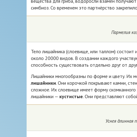
вещества для гриба, водоросли взамен получают
симбиоз. Со временем это партнёрство закрепило
Пармелия ко
Тело лишайника (слоевище, или таллом) состоит 
около 20000 видов. В создании каждого участву
способность существовать отдельно друг от друг
Лишайники многообразны по форме и цвету. Их м
лишайники
. Они корочкой покрывают камни, сте
сложное. Их слоевище имеет форму скомканного 
лишайники —
кустистые
. Они представляют собо
Уснея длинная 