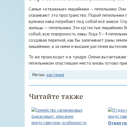
Самые «отважные» лишайники — пепельники. Они 
осваивают это пространство. Порой пепельники 
вулкана лава погребает под собой всё живое. Сп
жильцы — пепельники. Эти кустистые лишайники б
собой, всю поверхность лавы. Года 3—4 пепельн
создавая перегной, как бы залечивает раны земли
лишайники, а за ними и высшие растения вытесня
То же происходит и в тундре. Олени вытаптывают 
пепельником опустевшее место вновь готово прин
Метки:
растения
Читайте также
Отдел г