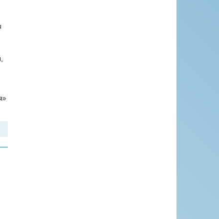
я
,
я»