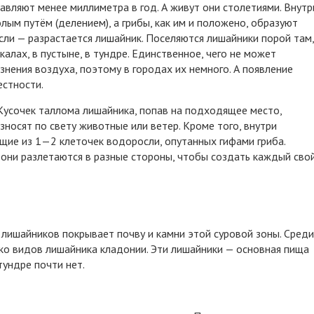
авляют менее миллиметра в год. А живут они столетиями. Внутр
ым путём (делением), а грибы, как им и положено, образуют
сли — разрастается лишайник. Поселяются лишайники порой там,
калах, в пустыне, в тундре. Единственное, чего не может
нения воздуха, поэтому в городах их немного. А появление
естности.
Кусочек таллома лишайника, попав на подходящее место,
зносят по свету животные или ветер. Кроме того, внутри
щие из 1—2 клеточек водоросли, опутанных гифами гриба.
 они разлетаются в разные стороны, чтобы создать каждый сво
лишайников покрывает почву и камни этой суровой зоны. Среди
ько видов лишайника кладонии. Эти лишайники — основная пища
тундре почти нет.