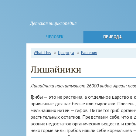
Детская энциклопедия
ЧЕЛОВЕК
ПРИРОДА
What This
Природа
Растения
Лишайники
Лишайники насчитывают 26000 видов. Ареал: повс
Грибы — это не растения, а отдельное царство в
привычные для нас белые или сыроежки. Плесень,
мельчайших нитей — гифов. Питается гриб орган
растительных остатков. Представим себе, что в д
возник недостаток органических веществ, и грибы
некоторые виды грибов нашли себе кормильцев