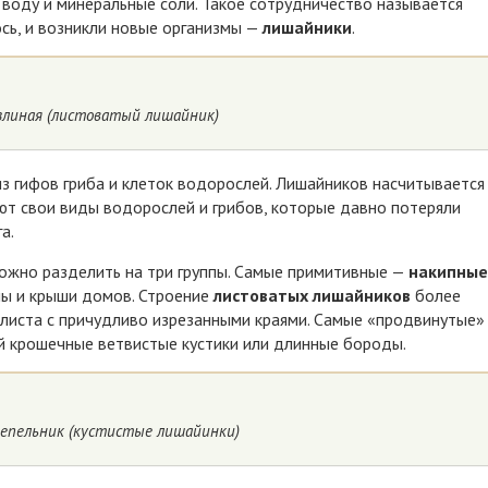
 воду и минеральные соли. Такое сотрудничество называется
сь, и возникли новые организмы —
лишайники
.
злиная (листоватый лишайник)
из гифов гриба и клеток водорослей. Лишайников насчитывается
ют свои виды водорослей и грибов, которые давно потеряли
а.
ожно разделить на три группы. Самые примитивные —
накипные
ны и крыши домов. Строение
листоватых лишайников
более
листа с причудливо изрезанными краями. Самые «продвинутые»
й крошечные ветвистые кустики или длинные бороды.
пепельник (кустистые лишайинки)