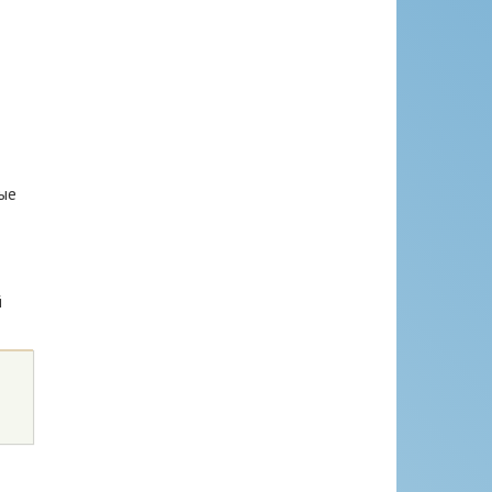
ные
й