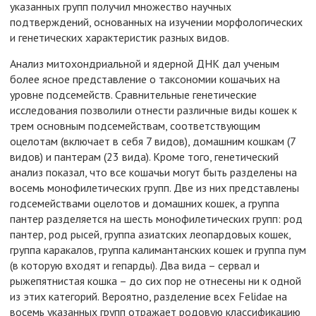
указанных групп получил множество научных
подтверждений, основанных на изучении морфологических
и генетических характеристик разных видов.
Анализ митохондриальной и ядерной ДНК дал ученым
более ясное представление о таксономии кошачьих на
уровне подсемейств. Сравнительные генетические
исследования позволили отнести различные виды кошек к
трем основным подсемействам, соответствующим
оцелотам (включает в себя 7 видов), домашним кошкам (7
видов) и пантерам (23 вида). Кроме того, генетический
анализ показал, что все кошачьи могут быть разделены на
восемь монофилетических групп. Две из них представлены
годсемействами оцелотов и домашних кошек, а группа
пантер разделяется на шесть монофилетических групп: род
пантер, род рысей, группа азиатских леопардовых кошек,
группа каракалов, группа калимантанских кошек и группа пум
(в которую входят и гепарды). Два вида – сервал и
рыжепятнистая кошка – до сих пор не отнесены ни к одной
из этих категорий. Вероятно, разделение всех Felidae на
восемь указанных групп отражает родовую классификацию