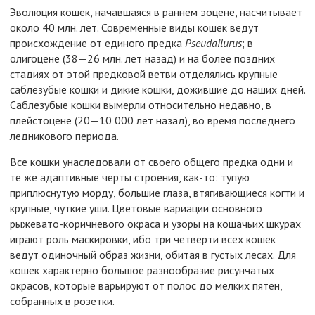
Эволюция кошек, начавшаяся в раннем эоцене, насчитывает
около 40 млн. лет. Современные виды кошек ведут
происхождение от единого предка
Ps
eu
da
ilu
rus
; в
олигоцене (38—26 млн. лет назад) и на более поздних
стадиях от этой предковой ветви отделялись крупные
саблезубые кошки и дикие кошки, дожившие до наших дней.
Саблезубые кошки вымерли относительно недавно, в
плейстоцене (20—10 000 лет назад), во время последнего
ледникового периода.
Все кошки унаследовали от своего общего предка одни и
те же адаптивные черты строения, как-то: тупую
приплюснутую морду, большие глаза, втягивающиеся когти и
крупные, чуткие уши. Цветовые вариации основного
рыжевато-коричневого окраса и узоры на кошачьих шкурах
играют роль маскировки, ибо три четверти всех кошек
ведут одиночный образ жизни, обитая в густых лесах. Для
кошек характерно большое разнообразие рисунчатых
окрасов, которые варьируют от полос до мелких пятен,
собранных в розетки.