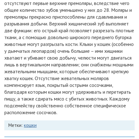
отсутствуют первые верхние премоляры, вследствие чего
общее количество зубов уменьшено у них до 28. Моляры и
премоляры прекрасно приспособлены для сдавливания и
разрывания добычи. Верхний хищнический зуб выполняет
две функции: его острый край позволяет разрезать плотные
ткани, а с помощью довольно широкого переднего бугорка
животные могут разгрызать кости. Клыки у кошек (особенно
у дымчатых леопардов) очень большие – ими хищники
хватают и убивают свою добычу, челюсти могут двигаться
лишь в вертикальном направлении; они снабжены мощными
жевательными мышцами, которые обеспечивают крепкую
хватку кошек. Отсутствие жевательных моляров
компенсирует язык, покрытый острыми сосочками,
благодаря которым кошки могут удерживать и перетирать
пищу, а также сдирать мясо с убитых животных. Каждому
подсемейству свойственно собственное специфическое
расположение сосочков.
Метки:
кошки