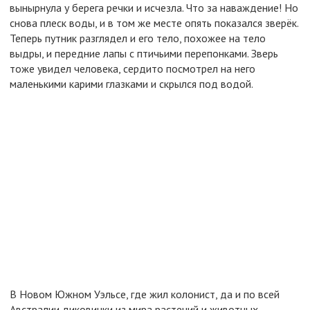
вынырнула у берега речки и исчезла. Что за наваждение! Но
снова плеск воды, и в том же месте опять показался зверёк.
Теперь путник разглядел и его тело, похожее на тело
выдры, и передние лапы с птичьими перепонками. Зверь
тоже увидел человека, сердито посмотрел на него
маленькими карими глазками и скрылся под водой.
В Новом Южном Уэльсе, где жил колонист, да и по всей
Австралии диковинки из мира растений и животных