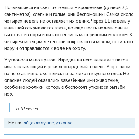
Появившиеся на свет детёныши – крошечные (длиной 2,5
сантиметра), слепые и голые, они беспомощны. Самка около
четырёх недель не оставляет их одних. Через 11 недель у
малышей открываются глаза, но ещё шесть недель они не
выходят из норы и питаются лишь материнским молоком. К
четырём месяцам детёныши покрываются мехом, покидают
нору и отправляются к воде на охоту.
У утконоса мало врагов. Изредка на него нападает питон
или заплывающий в реки леопардовый тюлень. В прошлом
на него активно охотились из-за меха и вкусного мяса. Но
опаснее людей оказались завезённые ими животные,
особенно кролики, которые беспокоят утконоса рытьём
нор.
Б. Шевелёв
Метки:
яйцекладущие
,
утконос