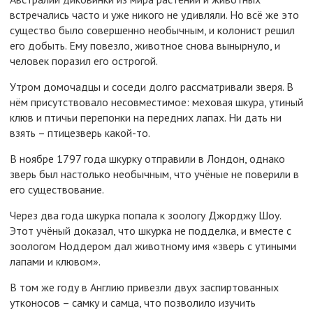
встречались часто и уже никого не удивляли. Но всё же это
существо было совершенно необычным, и колонист решил
его добыть. Ему повезло, животное снова вынырнуло, и
человек поразил его острогой.
Утром домочадцы и соседи долго рассматривали зверя. В
нём присутствовало несовместимое: меховая шкура, утиный
клюв и птичьи перепонки на передних лапах. Ни дать ни
взять – птицезверь какой-то.
В ноябре 1797 года шкурку отправили в Лондон, однако
зверь был настолько необычным, что учёные не поверили в
его существование.
Через два года шкурка попала к зоологу Джорджу Шоу.
Этот учёный доказал, что шкурка не подделка, и вместе с
зоологом Ноддером дал животному имя «зверь с утиными
лапами и клювом».
В том же году в Англию привезли двух заспиртованных
утконосов – самку и самца, что позволило изучить