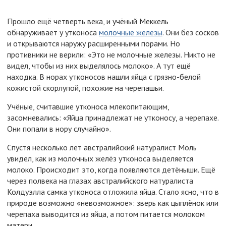
Прошло ещё четверть века, и учёный Меккель
обнаруживает у утконоса
молочные железы
. Они без сосков
и открываются наружу расширенными порами. Но
противники не верили: «Это не молочные железы. Никто не
видел, чтобы из них выделялось молоко». А тут ещё
находка. В норах утконосов нашли яйца с грязно-белой
кожистой скорлупой, похожие на черепашьи.
Учёные, считавшие утконоса млекопитающим,
засомневались: «Яйца принадлежат не утконосу, а черепахе.
Они попали в нору случайно».
Спустя несколько лет австралийский натуралист Моль
увидел, как из молочных желёз утконоса выделяется
молоко. Происходит это, когда появляются детёныши. Ещё
через полвека на глазах австралийского натуралиста
Колдуэлла самка утконоса отложила яйца. Стало ясно, что в
природе возможно «невозможное»: зверь как цыплёнок или
черепаха выводится из яйца, а потом питается молоком
матери.