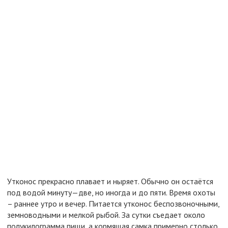
Утконос прекрасно плавает и ныряет. Обычно он остаётся
под водой минуту—две, но иногда и до пяти. Время охоты
– раннее утро и вечер. Питается утконос беспозвоночными,
земноводными и мелкой рыбой. За сутки съедает около
полукилограмма пищи, а кормящая самка примерно столько,