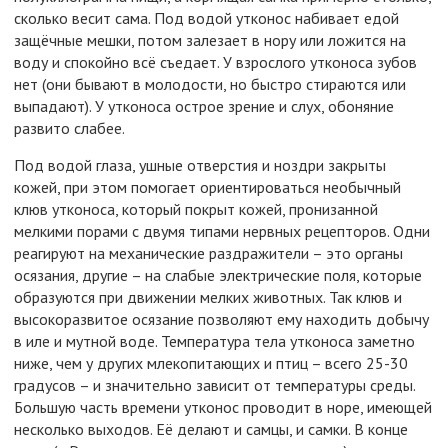
сколько весит сама. Под водой утконос набивает едой
защёчные мешки, потом залезает в нору или ложится на
воду и спокойно всё съедает. У взрослого утконоса зубов
нет (они бывают в молодости, но быстро стираются или
выпадают). У утконоса острое зрение и слух, обоняние
развито слабее.
Под водой глаза, ушные отверстия и ноздри закрыты
кожей, при этом помогает ориентироваться необычный
клюв утконоса, который покрыт кожей, пронизанной
мелкими порами с двумя типами нервных рецепторов. Одни
реагируют на механические раздражители – это органы
осязания, другие – на слабые электрические поля, которые
образуются при движении мелких животных. Так клюв и
высокоразвитое осязание позволяют ему находить добычу
в иле и мутной воде. Температура тела утконоса заметно
ниже, чем у других млекопитающих и птиц – всего 25-30
градусов – и значительно зависит от температуры среды.
Большую часть времени утконос проводит в норе, имеющей
несколько выходов. Её делают и самцы, и самки. В конце