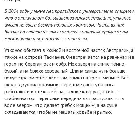
В 2004 году ученые Австралийского университета открыли,
что в отличие от большинства млекопитающих, утконос
имеет не две, а десять половых хромосом. Часть из них
близка по генетическому составу к половым хромосомам
млекопитающих, а часть – к птичьим.
Утконос обитает в южной и восточной частях Австралии, а
также на острове Тасмания. Он встречается на равнинах и в
горах, по берегам рек и озёр. Мех зверя на спине тёмно-
бурый, а на брюхе сероватый. Длина самца чуть больше
полуметра вместе с хвостом, самка на треть меньше. Вес
около двух килограммов. Передние лапы утконоса
работают в воде как вёсла, задние как руль, а хвост –
стабилизатор. Перепонки передних лап распускаются в
воде веером, что делает гребок мощным, а на суше
складываются, чтобы не мешать ходьбе и рытью.