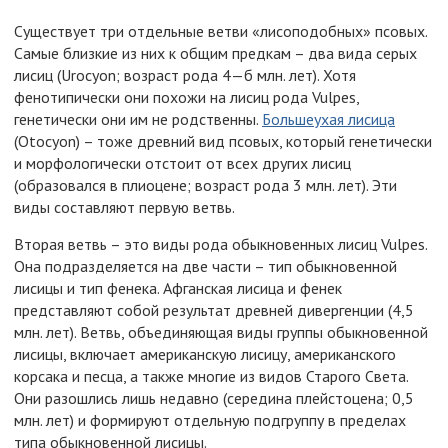
Существует три отдельные ветви «лисоподобных» псовых.
Самые близкие из них к общим предкам – два вида серых
лисиц (Urocyon; возраст рода 4—б млн. лет). Хотя
фенотипически они похожи на лисиц рода Vulpes,
генетически они им не родственны.
Большеухая лисица
(Otocyon) – тоже древний вид псовых, который генетически
и морфологически отстоит от всех других лисиц
(образовался в плиоцене; возраст рода 3 млн. лет). Эти
виды составляют первую ветвь.
Вторая ветвь – это виды рода обыкновенных лисиц Vulpes.
Она подразделяется на две части – тип обыкновенной
лисицы и тип фенека. Афганская лисица и фенек
представляют собой результат древней дивергенции (4,5
млн. лет). Ветвь, объединяющая виды группы обыкновенной
лисицы, включает американскую лисицу, американского
корсака и песца, а также многие из видов Старого Света.
Они разошлись лишь недавно (середина плейстоцена; 0,5
млн. лет) и формируют отдельную подгруппу в пределах
типа обыкновенной лисицы.