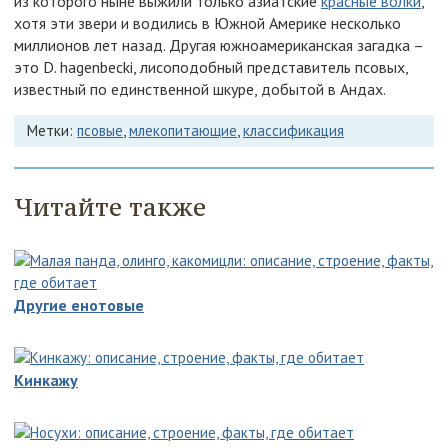
из которого ныне выжили только азиатские
красные волки
,
хотя эти звери и водились в Южной Америке несколько
миллионов лет назад. Другая южноамериканская загадка –
это D. hagenbecki, лисоподобный представитель псовых,
известный по единственной шкуре, добытой в Андах.
Метки:
псовые
,
млекопитающие
,
классификация
Читайте также
Другие енотовые
Кинкажу