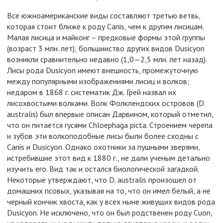
Все южноамериканские виды составляют третью ветвь,
которая стоит ближе к роду Canis, чем к другим лисицам.
Малая лисица и майконг – предковые формы этой группы
(возраст 3 млн. лет); большинство других видов Dusicyon
возникли сравнительно недавно (1,0—2,5 млн. лет назад).
Лисы рода Dusicyon имеют внешность, промежуточную
между популярными изображениями лисиц и волков;
недаром в 1868 г. систематик Дж. Грей назвал их
лисохвостыми волками. Волк Фолклендских островов (D.
australis) был впервые описан Дарвином, который отметил,
что он питается гусями Chloephaga picta. Строением черепа
и зубов эти волкоподобные лисы были более сходны с
Canis и Dusicyon. Однако охотники за пушными зверями,
истребившие этот вид к 1880 г., не дали ученым детально
изучить его. Вид так и остался биологической загадкой.
Некоторые утверждают, что D. australis произошел от
домашних псовых, указывая на то, что он имел белый, а не
черный кончик хвоста, как у всех ныне живущих видов рода
Dusicyon. Не исключено, что он был родственен роду Cuon,